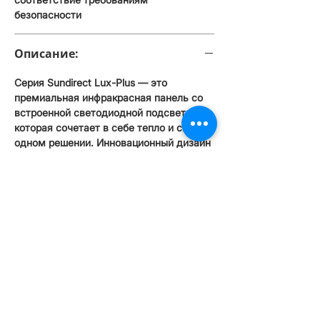
безопасности
Описание:
Серия Sundirect Lux-Plus — это
премиальная инфракрасная панель со
встроенной светодиодной подсветкой,
которая сочетает в себе тепло и свет в
одном решении. Инновационный дизайн
белой металлической рамки придает ей
современный и элегантный вид, а
сертификация по стандарту IEC60675-
3:2020 гарантирует высокую
эффективность излучения (до 70,8%).
Встроенная светодиодная подсветка
снижает потребность в дополнительном
освещении, делая помещение
визуально чище и энергоэффективнее.
Светодиодные ленты на основе
алюминия обеспечивают отличную