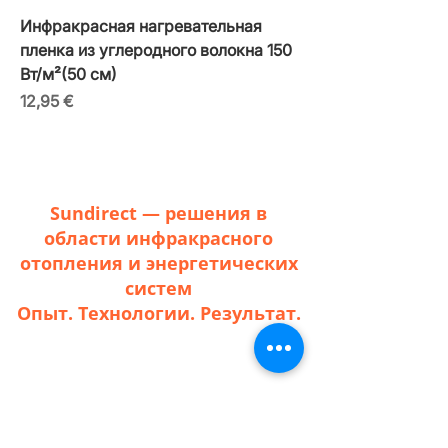
Инфракрасная нагревательная
пленка из углеродного волокна 150
Вт/м²(50 см)
Цена
12,95 €
Sundirect — решения в
области инфракрасного
отопления и энергетических
систем
Опыт. Технологии. Результат.
Все эти решения объединяются в единую
энергетическую систему, где
инфракрасное отопление, генерация
электроэнергии, её накопление и
интеллектуальное управление работают
как единое целое, снижая