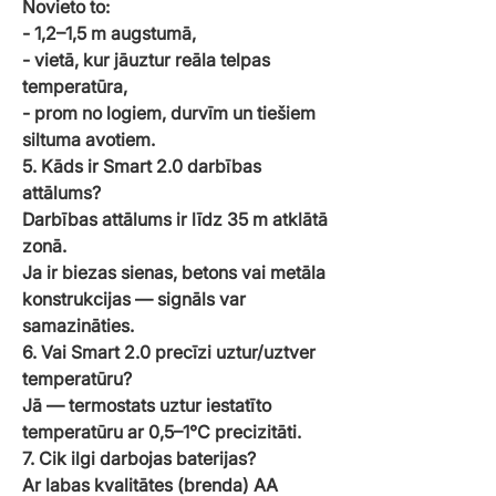
Novieto to:
- 1,2–1,5 m augstumā,
- vietā, kur jāuztur reāla telpas
temperatūra,
- prom no logiem, durvīm un tiešiem
siltuma avotiem.
5. Kāds ir Smart 2.0 darbības
attālums?
Darbības attālums ir līdz 35 m atklātā
zonā.
Ja ir biezas sienas, betons vai metāla
konstrukcijas — signāls var
samazināties.
6. Vai Smart 2.0 precīzi uztur/uztver
temperatūru?
Jā — termostats uztur iestatīto
temperatūru ar 0,5–1°C precizitāti.
7. Cik ilgi darbojas baterijas?
Ar labas kvalitātes (brenda) AA