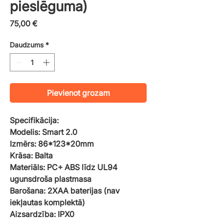
pieslēguma)
Cena
75,00 €
Daudzums
*
Pievienot grozam
Specifikācija:
Modelis: Smart 2.0
Izmērs: 86*123*20mm
Krāsa: Balta
Materiāls: PC+ ABS līdz UL94
ugunsdroša plastmasa
Barošana: 2XAA baterijas (nav
iekļautas komplektā)
Aizsardzība: IPX0