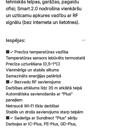
tehniskās telpas, garāžas, pagaidu
ofisi; Smart 2.0 nodrošina vienkāršu
un uzticamu apkures vadību ar RF
signālu (bez interneta un lietotnes).
Iespējas:
🟧✓ Precīza temperatūras vadība
Temperatūras sensors iebūvēts termostatā
Precīza uzturēšana (0,5–1°C)
Vienmērīgs un stabils siltums
Samazināts enerģijas patēriņš
🟧✓ Bezvadu RF savienojums
Darbības attālums līdz 35 m atklātā telpā
Automātiska savienošanās ar “Plus”
paneļiem
Netraucē Wi-Fi tīkla darbībai
Stabils un drošs savienojums starp telpām
🟧✓ Saderīgs ar Sundirect “Plus” sēriju
Darbojas ar IC-Plus, PE-Plus, GD-Plus,