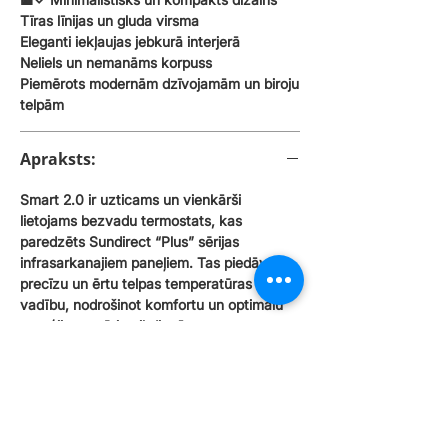
Tīras līnijas un gluda virsma
Eleganti iekļaujas jebkurā interjerā
Neliels un nemanāms korpuss
Piemērots modernām dzīvojamām un biroju
telpām
Apraksts:
Smart 2.0 ir uzticams un vienkārši
lietojams bezvadu termostats, kas
paredzēts Sundirect “Plus” sērijas
infrasarkanajiem paneļiem. Tas piedāvā
precīzu un ērtu telpas temperatūras
vadību, nodrošinot komfortu un optimālu
enerģijas patēriņu ikdienā.
Smart 2.0 strādā ar AA baterijām, tāpēc tā
uzstādīšana neprasa nekādus vadu darbus
vai elektriķa iesaisti — termostats
vienkārši jānovieto vēlamajā vietā telpā vai
jāpiestiprina pie sienas. Tas darbojas kā