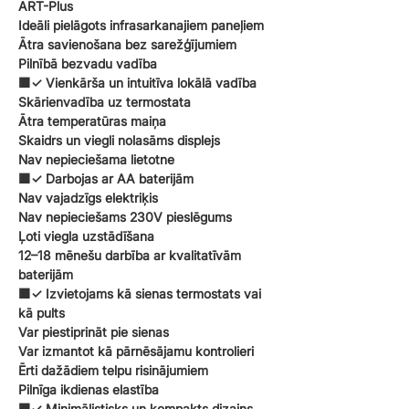
ART-Plus
Ideāli pielāgots infrasarkanajiem paneļiem
Ātra savienošana bez sarežģījumiem
Pilnībā bezvadu vadība
🟧✓ Vienkārša un intuitīva lokālā vadība
Skārienvadība uz termostata
Ātra temperatūras maiņa
Skaidrs un viegli nolasāms displejs
Nav nepieciešama lietotne
🟧✓ Darbojas ar AA baterijām
Nav vajadzīgs elektriķis
Nav nepieciešams 230V pieslēgums
Ļoti viegla uzstādīšana
12–18 mēnešu darbība ar kvalitatīvām
baterijām
🟧✓ Izvietojams kā sienas termostats vai
kā pults
Var piestiprināt pie sienas
Var izmantot kā pārnēsājamu kontrolieri
Ērti dažādiem telpu risinājumiem
Pilnīga ikdienas elastība
🟧✓ Minimālistisks un kompakts dizains