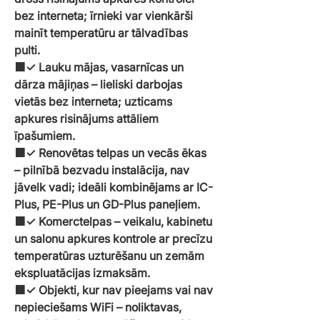
bez interneta; īrnieki var vienkārši
mainīt temperatūru ar tālvadības
pulti.
🟧✓ Lauku mājas, vasarnīcas un
dārza mājiņas – lieliski darbojas
vietās bez interneta; uzticams
apkures risinājums attāliem
īpašumiem.
🟧✓ Renovētas telpas un vecās ēkas
– pilnībā bezvadu instalācija, nav
jāvelk vadi; ideāli kombinējams ar IC-
Plus, PE-Plus un GD-Plus paneļiem.
🟧✓ Komerctelpas – veikalu, kabinetu
un salonu apkures kontrole ar precīzu
temperatūras uzturēšanu un zemām
ekspluatācijas izmaksām.
🟧✓ Objekti, kur nav pieejams vai nav
nepieciešams WiFi – noliktavas,