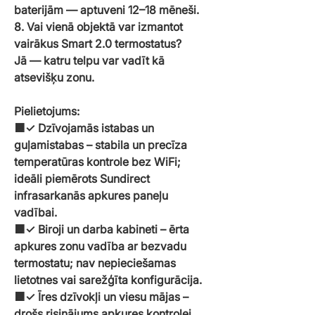
baterijām — aptuveni 12–18 mēneši.
8. Vai vienā objektā var izmantot
vairākus Smart 2.0 termostatus?
Jā — katru telpu var vadīt kā
atsevišķu zonu.
Pielietojums:
🟧✓ Dzīvojamās istabas un
guļamistabas – stabila un precīza
temperatūras kontrole bez WiFi;
ideāli piemērots Sundirect
infrasarkanās apkures paneļu
vadībai.
🟧✓ Biroji un darba kabineti – ērta
apkures zonu vadība ar bezvadu
termostatu; nav nepieciešamas
lietotnes vai sarežģīta konfigurācija.
🟧✓ Īres dzīvokļi un viesu mājas –
drošs risinājums apkures kontrolei