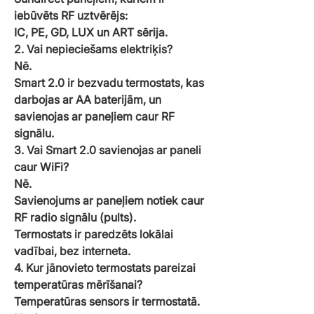
iebūvēts RF uztvērējs:
IC, PE, GD, LUX un ART sērija.
2. Vai nepieciešams elektriķis?
Nē.
Smart 2.0 ir bezvadu termostats, kas
darbojas ar AA baterijām, un
savienojas ar paneļiem caur RF
signālu.
3. Vai Smart 2.0 savienojas ar paneli
caur WiFi?
Nē.
Savienojums ar paneļiem notiek caur
RF radio signālu (pults).
Termostats ir paredzēts lokālai
vadībai, bez interneta.
4. Kur jānovieto termostats pareizai
temperatūras mērīšanai?
Temperatūras sensors ir termostatā.