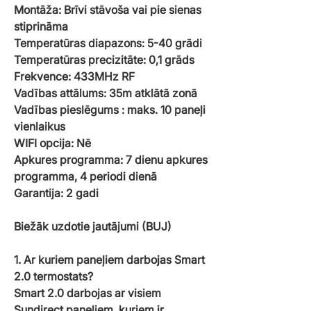
Montāža: Brīvi stāvoša vai pie sienas
stiprināma
Temperatūras diapazons: 5-40 grādi
Temperatūras precizitāte: 0,1 grāds
Frekvence: 433MHz RF
Vadības attālums: 35m atklātā zonā
Vadības pieslēgums : maks. 10 paneļi
vienlaikus
WIFI opcija: Nē
Apkures programma: 7 dienu apkures
programma, 4 periodi dienā
Garantija: 2 gadi
Biežāk uzdotie jautājumi (BUJ)
1. Ar kuriem paneļiem darbojas Smart
2.0 termostats?
Smart 2.0 darbojas ar visiem
Sundirect paneļiem, kuriem ir