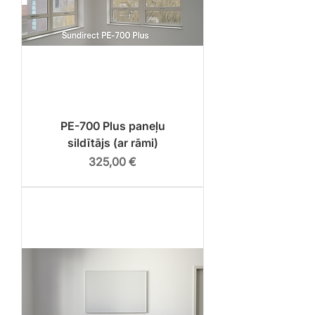
PE-700 Plus paneļu
sildītājs (ar rāmi)
Cena
325,00 €