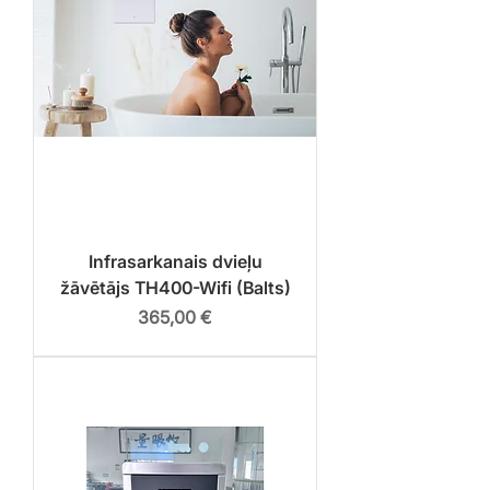
Infrasarkanais dvieļu
žāvētājs TH400-Wifi (Balts)
Cena
365,00 €