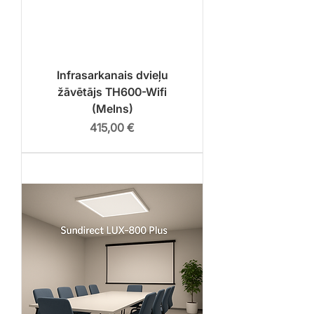
Infrasarkanais dvieļu
žāvētājs TH600-Wifi
(Melns)
Cena
415,00 €