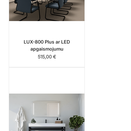
LUX-800 Plus ar LED
apgaismojumu
Cena
515,00 €