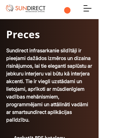
Preces
Sundirect infrasarkanie sildītāji ir
pieejami dažādos izmēros un dizaina
risinājumos, lai tie eleganti saplūstu ar
jebkuru interjeru vai būtu kā interjera
akcenti. Tie ir viegli uzstādami un
lietojami, aprīkoti ar mūsdienīgiem
vadības mehānismiem,
programmējami un attālināti vadāmi
ar smartsundirect aplikācijas
palīdzību.
Apskatīt PDF katalogu