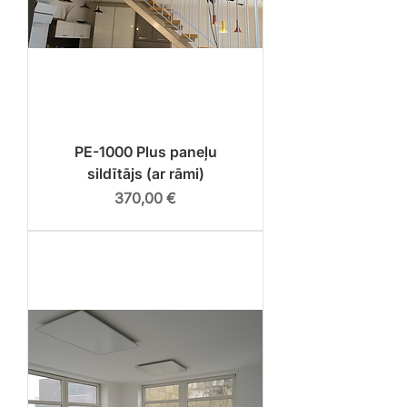
PE-1000 Plus paneļu
sildītājs (ar rāmi)
Cena
370,00 €