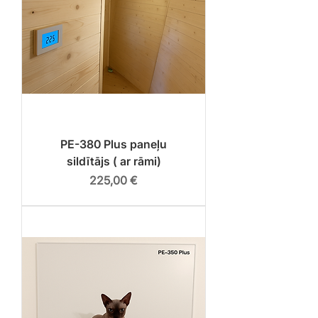
PE-380 Plus paneļu
sildītājs ( ar rāmi)
Cena
225,00 €