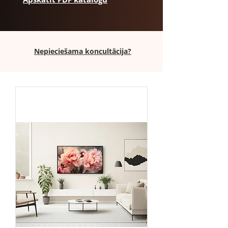
Nepieciešama koncultācija?