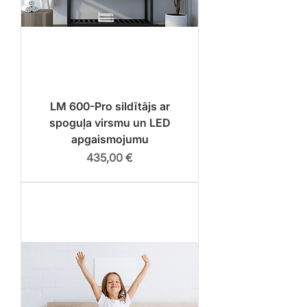
LM 600-Pro sildītājs ar
spoguļa virsmu un LED
apgaismojumu
Cena
435,00 €