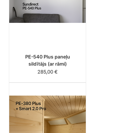
PE-540 Plus paneļu
sildītājs (ar rāmi)
Cena
285,00 €