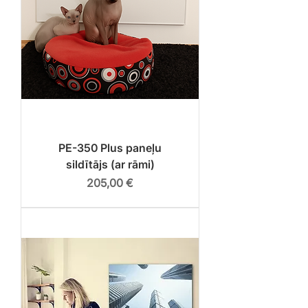
PE-350 Plus paneļu
sildītājs (ar rāmi)
Cena
205,00 €