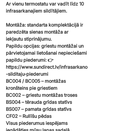
Ar vienu termostatu var vadīt līdz 10
infrasarkanajiem sildītājiem.
Montāža: standarta komplektācijā ir
paredzēta sienas montāža ar
iekļautu stiprinājumu.
Papildu opcijas: griestu montāžai un
pārvietojamai lietošanai nepieciešami
papildu piederumi: 👉
https://www.sundirect.lv/infrasarkano
-silditaju-piederumi
BC004 / BC005 – montāžas
kronšteins pie griestiem
BC002 – griestu montāžas troses
BS004 – tērauda grīdas statīvs
BS007 – pamata grīdas statīvs
CF02 – Rullīšu pēdas
Visus piederumus iespējams
iegādāties mūsu lapas sadaļā