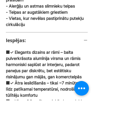
- Alerģiju un astmas slimnieku telpas
- Telpas ar augstākiem griestiem
- Vietas, kur nevēlas pastiprinātu putekļu
cirkulāciju
Iespējas:
🟧✓ Elegants dizains ar rāmi – balta
pulverkrāsota alumīnija virsma un rāmis
harmoniski saplūst ar interjeru, padarot
paneļus par diskrētu, bet estētisku
risinājumu gan mājās, gan komerctelpās
🟧✓ Ātra iesildīšanās – tikai ~7 minūtes
līdz patīkamai temperatūrai, nodrošinot
tūlītēju komfortu
🟧✓ Vienmērīga siltuma izkliede – oglekļa
kristāla sildelements un pulēts tērauda
reflektors virza siltumu uz priekšu,
novēršot zudumus un nodrošinot
vienmērīgu virsmas temperatūru