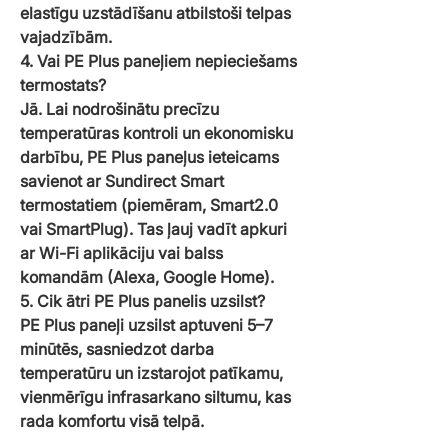
elastīgu uzstādīšanu atbilstoši telpas
vajadzībām.
4. Vai PE Plus paneļiem nepieciešams
termostats?
Jā. Lai nodrošinātu precīzu
temperatūras kontroli un ekonomisku
darbību, PE Plus paneļus ieteicams
savienot ar Sundirect Smart
termostatiem (piemēram, Smart2.0
vai SmartPlug). Tas ļauj vadīt apkuri
ar Wi-Fi aplikāciju vai balss
komandām (Alexa, Google Home).
5. Cik ātri PE Plus panelis uzsilst?
PE Plus paneļi uzsilst aptuveni 5–7
minūtēs, sasniedzot darba
temperatūru un izstarojot patīkamu,
vienmērīgu infrasarkano siltumu, kas
rada komfortu visā telpā.