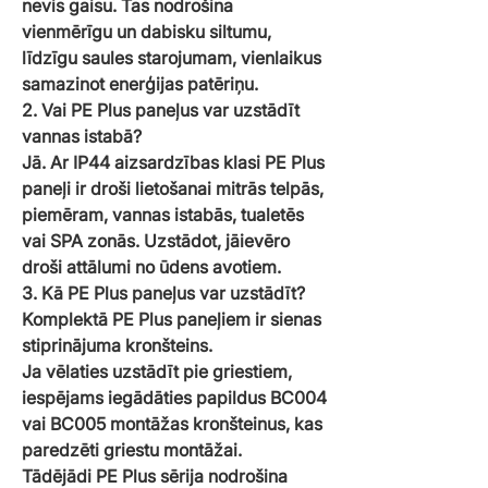
nevis gaisu. Tas nodrošina
vienmērīgu un dabisku siltumu,
līdzīgu saules starojumam, vienlaikus
samazinot enerģijas patēriņu.
2. Vai PE Plus paneļus var uzstādīt
vannas istabā?
Jā. Ar IP44 aizsardzības klasi PE Plus
paneļi ir droši lietošanai mitrās telpās,
piemēram, vannas istabās, tualetēs
vai SPA zonās. Uzstādot, jāievēro
droši attālumi no ūdens avotiem.
3. Kā PE Plus paneļus var uzstādīt?
Komplektā PE Plus paneļiem ir sienas
stiprinājuma kronšteins.
Ja vēlaties uzstādīt pie griestiem,
iespējams iegādāties papildus BC004
vai BC005 montāžas kronšteinus, kas
paredzēti griestu montāžai.
Tādējādi PE Plus sērija nodrošina