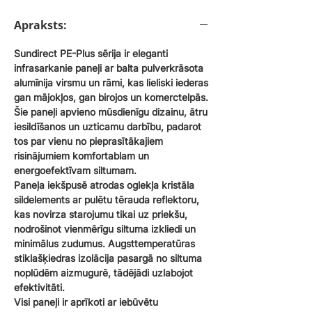
Apraksts:
Sundirect PE-Plus sērija ir eleganti
infrasarkanie paneļi ar balta pulverkrāsota
alumīnija virsmu un rāmi, kas lieliski iederas
gan mājokļos, gan birojos un komerctelpās.
Šie paneļi apvieno mūsdienīgu dizainu, ātru
iesildīšanos un uzticamu darbību, padarot
tos par vienu no pieprasītākajiem
risinājumiem komfortablam un
energoefektīvam siltumam.
Paneļa iekšpusē atrodas oglekļa kristāla
sildelements ar pulētu tērauda reflektoru,
kas novirza starojumu tikai uz priekšu,
nodrošinot vienmērīgu siltuma izkliedi un
minimālus zudumus. Augsttemperatūras
stiklašķiedras izolācija pasargā no siltuma
noplūdēm aizmugurē, tādējādi uzlabojot
efektivitāti.
Visi paneļi ir aprīkoti ar iebūvētu