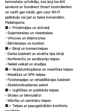
termostata uztvērēju, kas ļauj tos ērti
savienot ar Sundirect Smart kontrolieriem
un vadīt gan lokāli, gan caur Wi-Fi
aplikāciju vai pat ar balss komandām.
Pielietojums:
🟧✓ Privātmājas un dzīvokļi
- Guļamistabas un viesistabas
- Virtuves un ēdamzonas
- Bērnistabas un koridori
🟧✓ Biroji un komerctelpas
- Darba kabineti un atvērta tipa biroji
- Konferenču un sanāksmju telpas
- Nelieli veikali un studijas
🟧✓ Skaistumkopšana un veselības telpas
- Masāžas un SPA telpas
- Fizioterapijas un rehabilitācijas kabineti
- Skaistumkopšanas saloni
🟧✓ Izglītības un publiskās telpas
- Skolas un bērnudārzi
- Mācību un semināru telpas
🟧✓ Telpas ar paaugstinātām komforta
prasībām