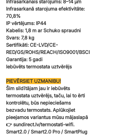
Infrasarkanais starojums: 8–14 µm
Infrasarkanā starojuma efektivitāte:
70,8%
IP vērtējums: IP44
Kabelis: 1,8 m ar Schuko spraudni
Svars: 7,8 kg
Sertifikāti: CE-LVD/CE-
RED/GS/ROHS/REACH/ISO9001/BSCI
Garantija: 5 gadi
Iebūvēts termostata uztvērējs
PIEVĒRSIET UZMANIBU!
Šim sildītājam jau ir iebūvēts
termostata uztvērējs, taču, lai to ērti
kontrolētu, būs nepieciešams
bezvadu termostats. Aplūkojiet
pieejamos variantus mūsu mājaslapā
👉 sundirect.lv/termostati-wifi.
Smart2.0 / Smart2.0 Pro / SmartPlug