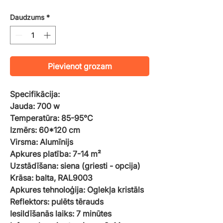
Daudzums
*
Pievienot grozam
Specifikācija:
Jauda: 700 w
Temperatūra: 85-95°C
Izmērs: 60*120 cm
Virsma: Alumīnijs
Apkures platība: 7-14 m²
Uzstādīšana: siena (griesti - opcija)
Krāsa: balta, RAL9003
Apkures tehnoloģija: Oglekļa kristāls
Reflektors: pulēts tērauds
Iesildīšanās laiks: 7 minūtes