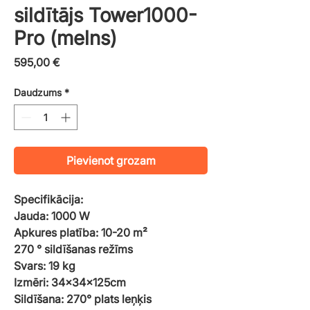
sildītājs Tower1000-
Pro​​​​​​​ (melns)
Cena
595,00 €
Daudzums
*
Pievienot grozam
Specifikācija:
Jauda: 1000 W
Apkures platība: 10-20 m²
270 ° sildīšanas režīms
Svars: 19 kg
Izmēri: 34x34x125cm
Sildīšana: 270° plats leņķis