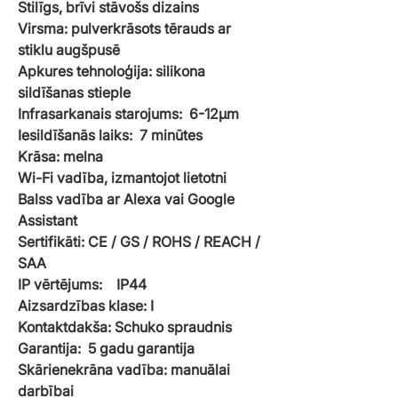
Stilīgs, brīvi stāvošs dizains
Virsma: pulverkrāsots tērauds ar
stiklu augšpusē
Apkures tehnoloģija: silikona
sildīšanas stieple
Infrasarkanais starojums: 6-12µm
Iesildīšanās laiks: 7 minūtes
Krāsa: melna
Wi-Fi vadība, izmantojot lietotni
Balss vadība ar Alexa vai Google
Assistant
Sertifikāti: CE / GS / ROHS / REACH /
SAA
IP vērtējums: IP44
Aizsardzības klase: I
Kontaktdakša: Schuko spraudnis
Garantija: 5 gadu garantija
Skārienekrāna vadība: manuālai
darbībai