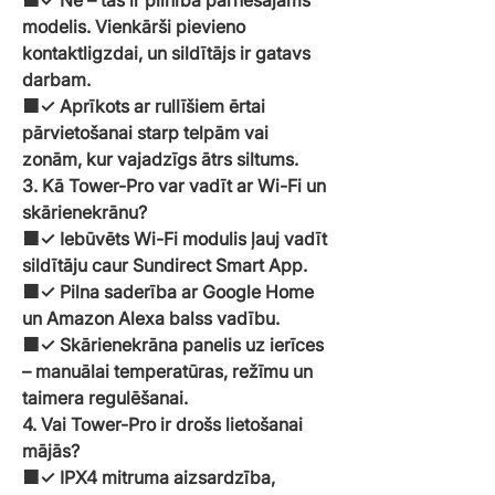
🟧✓ Nē – tas ir pilnībā pārnēsājams
modelis. Vienkārši pievieno
kontaktligzdai, un sildītājs ir gatavs
darbam.
🟧✓ Aprīkots ar rullīšiem ērtai
pārvietošanai starp telpām vai
zonām, kur vajadzīgs ātrs siltums.
3. Kā Tower-Pro var vadīt ar Wi-Fi un
skārienekrānu?
🟧✓ Iebūvēts Wi-Fi modulis ļauj vadīt
sildītāju caur Sundirect Smart App.
🟧✓ Pilna saderība ar Google Home
un Amazon Alexa balss vadību.
🟧✓ Skārienekrāna panelis uz ierīces
– manuālai temperatūras, režīmu un
taimera regulēšanai.
4. Vai Tower-Pro ir drošs lietošanai
mājās?
🟧✓ IPX4 mitruma aizsardzība,