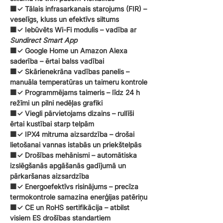
🟧✓
Tālais infrasarkanais starojums (FIR)
–
veselīgs, kluss un efektīvs siltums
🟧✓
Iebūvēts Wi-Fi modulis
– vadība ar
Sundirect Smart App
🟧✓
Google Home un Amazon Alexa
saderība
– ērtai balss vadībai
🟧✓
Skārienekrāna vadības panelis
–
manuāla temperatūras un taimeru kontrole
🟧✓
Programmējams taimeris
– līdz 24 h
režīmi un pilni nedēļas grafiki
🟧✓
Viegli pārvietojams dizains
– rullīši
ērtai kustībai starp telpām
🟧✓
IPX4 mitruma aizsardzība
– drošai
lietošanai vannas istabās un priekštelpās
🟧✓
Drošības mehānismi
– automātiska
izslēgšanās apgāšanās gadījumā un
pārkaršanas aizsardzība
🟧✓
Energoefektīvs risinājums
– precīza
termokontrole samazina enerģijas patēriņu
🟧✓
CE un RoHS sertifikācija
– atbilst
visiem ES drošības standartiem