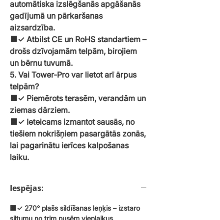
automātiska izslēgšanās apgāšanās
gadījumā un pārkaršanas
aizsardzība.
🟧✓ Atbilst CE un RoHS standartiem –
drošs dzīvojamām telpām, birojiem
un bērnu tuvumā.
5. Vai Tower-Pro var lietot arī ārpus
telpām?
🟧✓ Piemērots terasēm, verandām un
ziemas dārziem.
🟧✓ Ieteicams izmantot sausās, no
tiešiem nokrišņiem pasargātās zonās,
lai pagarinātu ierīces kalpošanas
laiku.
Iespējas:
🟧✓
270° plašs sildīšanas leņķis
– izstaro
siltumu no trim pusēm vienlaikus