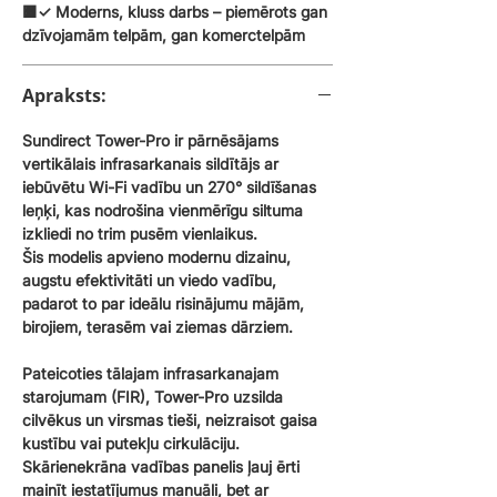
🟧✓
Moderns, kluss darbs
– piemērots gan
dzīvojamām telpām, gan komerctelpām
Apraksts:
Sundirect Tower-Pro ir pārnēsājams
vertikālais infrasarkanais sildītājs ar
iebūvētu Wi-Fi vadību un 270° sildīšanas
leņķi, kas nodrošina vienmērīgu siltuma
izkliedi no trim pusēm vienlaikus.
Šis modelis apvieno modernu dizainu,
augstu efektivitāti un viedo vadību,
padarot to par ideālu risinājumu mājām,
birojiem, terasēm vai ziemas dārziem.
Pateicoties tālajam infrasarkanajam
starojumam (FIR), Tower-Pro uzsilda
cilvēkus un virsmas tieši, neizraisot gaisa
kustību vai putekļu cirkulāciju.
Skārienekrāna vadības panelis ļauj ērti
mainīt iestatījumus manuāli, bet ar