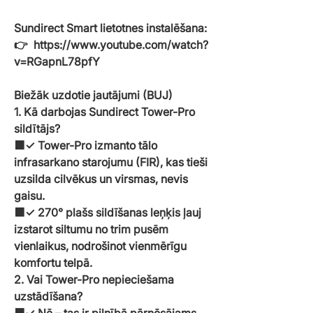
Sundirect Smart lietotnes instalēšana:
👉 https://www.youtube.com/watch?
v=RGapnL78pfY
Biežāk uzdotie jautājumi (BUJ)
1. Kā darbojas Sundirect Tower-Pro
sildītājs?
🟧✓ Tower-Pro izmanto tālo
infrasarkano starojumu (FIR), kas tieši
uzsilda cilvēkus un virsmas, nevis
gaisu.
🟧✓ 270° plašs sildīšanas leņķis ļauj
izstarot siltumu no trim pusēm
vienlaikus, nodrošinot vienmērīgu
komfortu telpā.
2. Vai Tower-Pro nepieciešama
uzstādīšana?