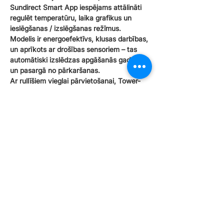
Sundirect Smart App iespējams attālināti
regulēt temperatūru, laika grafikus un
ieslēgšanas / izslēgšanas režīmus.
Modelis ir energoefektīvs, klusas darbības,
un aprīkots ar drošības sensoriem – tas
automātiski izslēdzas apgāšanās gadījumā
un pasargā no pārkaršanas.
Ar rullīšiem vieglai pārvietošanai, Tower-
Pro piedāvā mobilo un stilīgo risinājumu
komfortablai apkurei visos gadalaikos.
Pielietojums
🟧✓ Dzīvojamās telpas – viesistabas,
guļamistabas, ziemas dārzi
🟧✓ Biroji un darbnīcas – lokālam vai
papildu siltumam darba zonās
🟧✓ Komerctelpas – saloni, boutique
veikali, recepcijas un klientu zonas
🟧✓ Sabiedriskās telpas – kafejnīcas,
restorāni, viesnīcu numuri un lobiji
🟧✓ Terases un verandas – daļēji atklātas