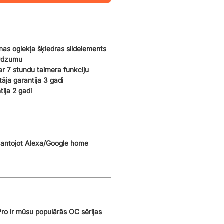
as oglekļa šķiedras sildelements
irdzumu
ar 7 stundu taimera funkciju
tāja garantija 3 gadi
ija 2 gadi
mantojot Alexa/Google home
o ir mūsu populārās OC sērijas