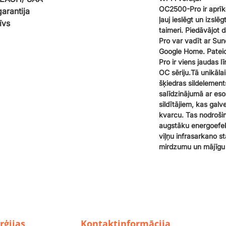
OC2500-Pro ir aprīko
arantija
ļauj ieslēgt un izslēgt
īvs
taimeri. Piedāvājot
Pro var vadīt ar Sun
Google Home. Pateic
Pro ir viens jaudas lī
OC sēriju.Tā unikāla
šķiedras sildelements
salīdzinājumā ar eso
sildītājiem, kas gal
kvarcu. Tas nodrošin
augstāku energoefekt
viļņu infrasarkano s
mirdzumu un mājīgu s
rģijas
Kontaktinformācija