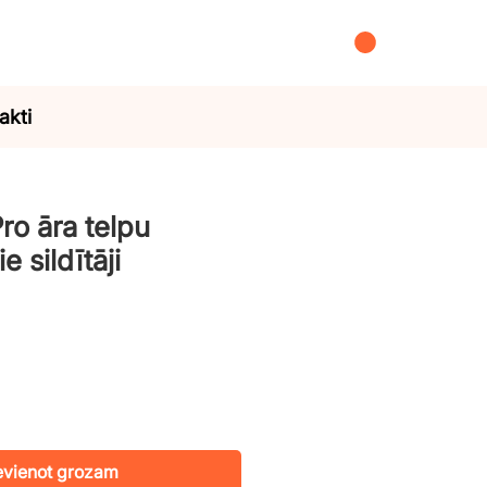
akti
o āra telpu
e sildītāji
evienot grozam