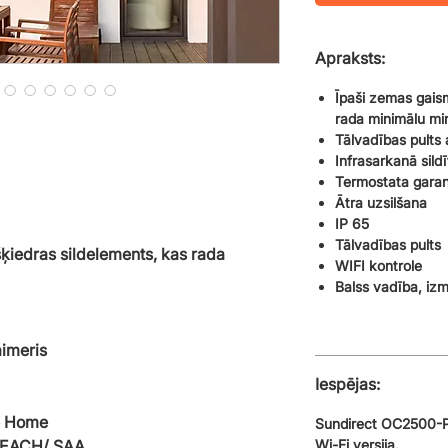
Apraksts:
Īpaši zemas gaism
rada minimālu m
Tālvadības pults 
Infrasarkanā sildī
Termostata garant
Ātra uzsilšana
IP 65
Tālvadības pults
šķiedras sildelements, kas rada
WIFI kontrole
Balss vadība, iz
aimeris
Iespējas:
e Home
Sundirect OC2500-Pr
 REACH/ SAA
Wi-Fi versija.