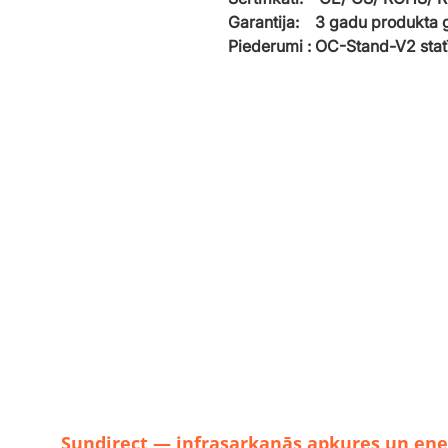
Garantija: 3 gadu produkta g
Piederumi : OC-Stand-V2 stat
Sundirect — infrasarkanās apkures un ene