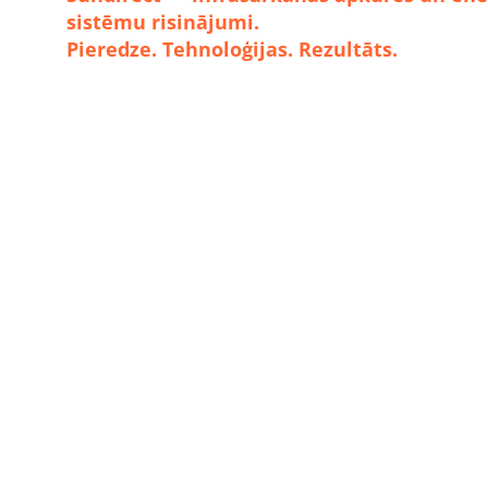
sistēmu risinājumi.
Pieredze. Tehnoloģijas. Rezultāts.
🟧✓HOT STUDIO
🟧✓Dzīvojamās ēkas
🟧✓Daudzdzīvokļu ēkas
🟧✓Sporta centri
🟧✓Biroji un komercobjekti
🟧✓Restorāni un viesnīcas
🟧✓Publiskās ēkas
🟧✓Rūpniecības objekti
Visi šie risinājumi kopā veido vienotu enerģijas sistē
kurā infrasarkanā apkure, enerģijas ražošana, uzkrā
un vadība darbojas kā viens veselums, samazinot
ekspluatācijas izmaksas un paaugstinot energoefektivi