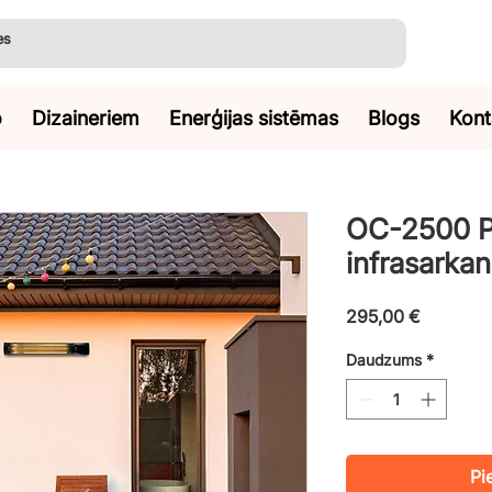
o
Dizaineriem
Enerģijas sistēmas
Blogs
Kont
OC-2500 Pr
infrasarkani
Cena
295,00 €
Daudzums
*
Pi