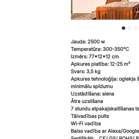
Jauda: 2500 w
Temperatūra: 300-350°C
Izmērs: 77*12*12 cm
Apkures platība: 12-25 m²
Svars: 3,5 kg
Apkures tehnoloģija: oglekļa 
minimālu spīdumu
Uzstādīšana: siena
Ātra uzsilšana
7 stundu atpakaļskaitīšanas t
Tālvadības pults
Wi-Fi vadība
Balss vadība ar Alexa/Googl
Sertifikāti: CE/ GS/ ROHS/