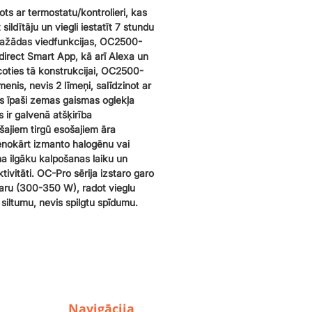
ts ar termostatu/kontrolieri, kas
 sildītāju un viegli iestatīt 7 stundu
 dažādas viedfunkcijas, OC2500-
direct Smart App, kā arī Alexa un
oties tā konstrukcijai, OC2500-
menis, nevis 2 līmeņi, salīdzinot ar
is īpaši zemas gaismas oglekļa
 ir galvenā atšķirība
šajiem tirgū esošajiem āra
venokārt izmanto halogēnu vai
a ilgāku kalpošanas laiku un
ivitāti. OC-Pro sērija izstaro garo
taru (300-350 W), radot vieglu
iltumu, nevis spilgtu spīdumu.
Navigācija