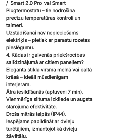
/ Smart 2.0 Pro vai Smart
Plugtermostatu – tie nodrošina
precīzu temperatūras kontroli un
taimeri.
Uzstādīšanai nav nepieciešams
elektriķis – pietiek ar parastu rozetes
pieslēgumu.
4. Kādas ir galvenās priekšrocības
salīdzinājumā ar citiem paneļiem?
Eleganta stikla virsma melnā vai baltā
krāsā – ideāli mūsdienīgam
interjeram.
Ātra iesildīšanās (aptuveni 7 min).
Vienmērīga siltuma izkliede un augsta
starojuma efektivitāte.
Drošs mitrās telpās (IP44).
Iespējams papildināt ar dvieļu
turētājiem, izmantojot kā dvieļu
žāvētāju.