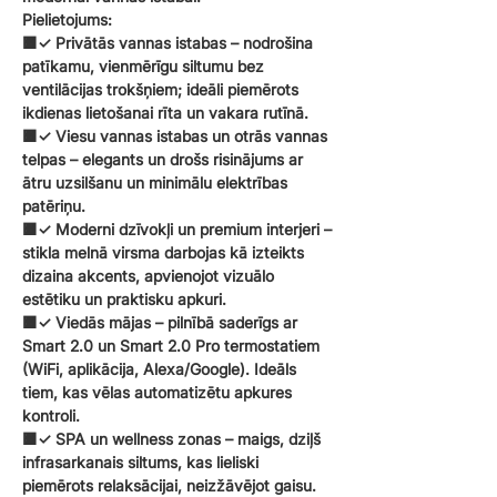
Pielietojums:
🟧✓ Privātās vannas istabas – nodrošina
patīkamu, vienmērīgu siltumu bez
ventilācijas trokšņiem; ideāli piemērots
ikdienas lietošanai rīta un vakara rutīnā.
🟧✓ Viesu vannas istabas un otrās vannas
telpas – elegants un drošs risinājums ar
ātru uzsilšanu un minimālu elektrības
patēriņu.
🟧✓ Moderni dzīvokļi un premium interjeri –
stikla melnā virsma darbojas kā izteikts
dizaina akcents, apvienojot vizuālo
estētiku un praktisku apkuri.
🟧✓ Viedās mājas – pilnībā saderīgs ar
Smart 2.0 un Smart 2.0 Pro termostatiem
(WiFi, aplikācija, Alexa/Google). Ideāls
tiem, kas vēlas automatizētu apkures
kontroli.
🟧✓ SPA un wellness zonas – maigs, dziļš
infrasarkanais siltums, kas lieliski
piemērots relaksācijai, neizžāvējot gaisu.