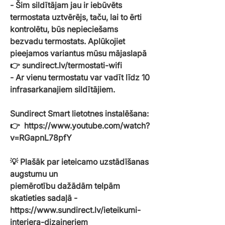
- Šim sildītājam jau ir iebūvēts
termostata uztvērējs, taču, lai to ērti
kontrolētu, būs nepieciešams
bezvadu termostats. Aplūkojiet
pieejamos variantus mūsu mājaslapā
👉 sundirect.lv/termostati-wifi
- Ar vienu termostatu var vadīt līdz 10
infrasarkanajiem sildītājiem.
Sundirect Smart lietotnes instalēšana:
👉 https://www.youtube.com/watch?
v=RGapnL78pfY
💡
Plašāk par ieteicamo uzstādīšanas
augstumu un
piemērotību dažādām telpām
skatieties sadaļā -
https://www.sundirect.lv/ieteikumi-
interjera-dizaineriem