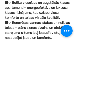
🟧✓ Butika viesnīcas un augstākās klases
apartamenti – energoefektīvs un luksusa
klases risinājums, kas uzlabo viesu
komfortu un telpas vizuālo kvalitāti.
🟧✓ Renovētas vannas istabas un nelielas
telpas – plāns sienas dizains un efektīvs
starojuma siltums ļauj ietaupīt vietu,
nezaudējot jaudu un komfortu.
🟧✓ Pirts un atpūtas zonas – patīkams
starojuma siltums pēc pirts, uztur sausu un
komfortablu telpu.
🟧✓ Īres īpašumi un Airbnb dzīvokļi –
vienkārša uzstādīšana, zemas
uzturēšanas izmaksas un ātra uzsilšana
padara to ideāli piemērotu biežai viesu
rotācijai.
Iespējas:
🟧✓ 2-vienā risinājums – infrasarkanais