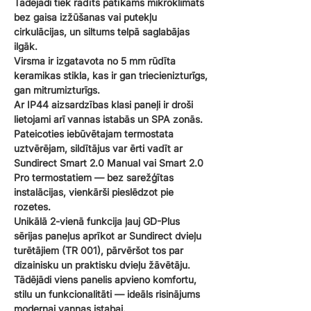
Tādējādi tiek radīts patīkams mikroklimats
bez gaisa izžūšanas vai putekļu
cirkulācijas, un siltums telpā saglabājas
ilgāk.
Virsma ir izgatavota no 5 mm rūdīta
keramikas stikla, kas ir gan triecienizturīgs,
gan mitrumizturīgs.
Ar IP44 aizsardzības klasi paneļi ir droši
lietojami arī vannas istabās un SPA zonās.
Pateicoties iebūvētajam termostata
uztvērējam, sildītājus var ērti vadīt ar
Sundirect Smart 2.0 Manual vai Smart 2.0
Pro termostatiem — bez sarežģītas
instalācijas, vienkārši pieslēdzot pie
rozetes.
Unikālā 2-vienā funkcija ļauj GD-Plus
sērijas paneļus aprīkot ar Sundirect dvieļu
turētājiem (TR 001), pārvēršot tos par
dizainisku un praktisku dvieļu žāvētāju.
Tādējādi viens panelis apvieno komfortu,
stilu un funkcionalitāti — ideāls risinājums
modernai vannas istabai.