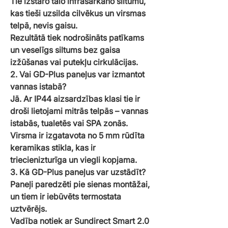
Tie izstaro tālo infrasarkano siltumu,
kas tieši uzsilda cilvēkus un virsmas
telpā, nevis gaisu.
Rezultātā tiek nodrošināts patīkams
un veselīgs siltums bez gaisa
izžūšanas vai putekļu cirkulācijas.
2. Vai GD-Plus paneļus var izmantot
vannas istabā?
Jā. Ar IP44 aizsardzības klasi tie ir
droši lietojami mitrās telpās – vannas
istabās, tualetēs vai SPA zonās.
Virsma ir izgatavota no 5 mm rūdīta
keramikas stikla, kas ir
triecienizturīga un viegli kopjama.
3. Kā GD-Plus paneļus var uzstādīt?
Paneļi paredzēti pie sienas montāžai,
un tiem ir iebūvēts termostata
uztvērējs.
Vadība notiek ar Sundirect Smart 2.0