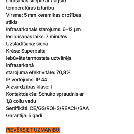
sildīšanas stieple ar augstu
temperatūras izturību
Virsma: 5 mm keramikas drošības
stikls
Infrasarkanais starojums: 6–12 µm
Iesildīšanās laiks: 7 minūtes
Uzstādīšana: siena
Krāsa: Superbalta
Iebūvēts termostata uztvērējs
Infrasarkanā
starojuma efektivitāte:
70,8%
IP vērtējums: IP 44
Aizsardzības klase: I
Kontaktdakša: Schuko spraudnis ar
1,8 collu vadu
Sertifikāti: CE/GS/ROHS/REACH/SAA
Garantija: 5 gadi
PIEVĒRSIET UZMANIBU!