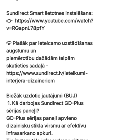
Sundirect Smart lietotnes instalēšana:
👉 https://www.youtube.com/watch?
v=RGapnL78pfY
💡
Plašāk par ieteicamo uzstādīšanas
augstumu un
piemērotību dažādām telpām
skatieties sadaļā -
https://www.sundirect.lv/ieteikumi-
interjera-dizaineriem
Biežāk uzdotie jautājumi (BUJ)
1. Kā darbojas Sundirect GD-Plus
sērijas paneļi?
GD-Plus sērijas paneļi apvieno
dizainisku stikla virsmu ar efektīvu
infrasarkano apkuri.