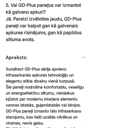
5. Vai GD-Plus paneļus var izmantot
kā galveno apkuri?
Jā. Pareizi izvēloties jaudu, GD-Plus
paneļi var kalpot gan kā galvenais
apkures risinājums, gan kā papildus
siltuma avots.
Apraksts:
Sundirect GD-Plus sērija apvieno
infrasarkanās apkures tehnoloģiju un
elegantu stikla dizainu vienā korpusā.
Šie paneļi nodrošina komfortablu, veselīgu
un energoefektīvu siltumu, vienlaikus
kļūstot par modernu interjera elementu
vannas istabās, guļamistabās vai birojos.
GD-Plus paneļi izmanto tālo infrasarkano
starojumu, kas tieši uzsilda cilvēkus un
virsmas, nevis gaisu.