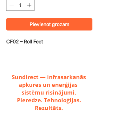
Pievienot grozam
CF02 – Roll Feet
Sundirect — infrasarkanās
apkures un enerģijas
sistēmu risinājumi.
Pieredze. Tehnoloģijas.
Rezultāts.
🟧✓HOT STUDIO
🟧✓Dzīvojamās ēkas
🟧✓Daudzdzīvokļu ēkas