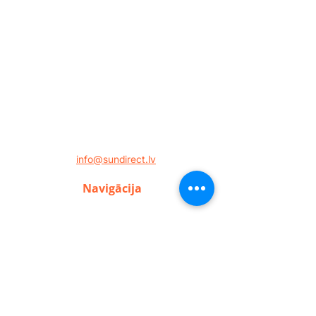
🟧✓Sporta centri
🟧✓Biroji un komercobjekti
🟧✓Restorāni un viesnīcas
🟧✓Publiskās ēkas
🟧✓Rūpniecības objekti
Visi šie risinājumi kopā veido vienotu
enerģijas sistēmu, kurā infrasarkanā
apkure, enerģijas ražošana, uzkrāšana un
vadība darbojas kā viens veselums,
samazinot ekspluatācijas izmaksas un
paaugstinot energoefektivitāti.
E-pasts
info@sundirect.lv
Navigācija
Sākums
Preces
Iepirkšanās noteikumi
Garantijas noteikumi
Privātuma politika