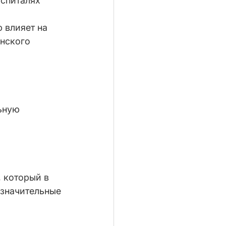
спиталях 
 влияет на 
нского 
ьную 
 который в 
 значительные 