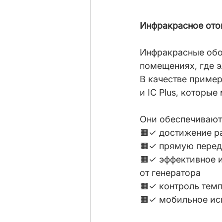
Инфракрасное отоп
Инфракрасные обог
помещениях, где э
В качестве пример
и IC Plus, которы
Они обеспечивают
🟧✓ достижение р
🟧✓ прямую перед
🟧✓ эффективное и
от генератора
🟧✓ контроль тем
🟧✓ мобильное ис