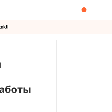
akti
и
работы