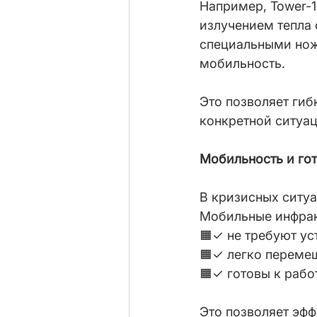
Например, Tower-1
излучением тепла с
специальными нож
мобильность.
Это позволяет гиб
конкретной ситуац
Мобильность и гот
В кризисных ситуа
Мобильные инфрак
🟧✓ не требуют ус
🟧✓ легко переме
🟧✓ готовы к рабо
Это позволяет эфф