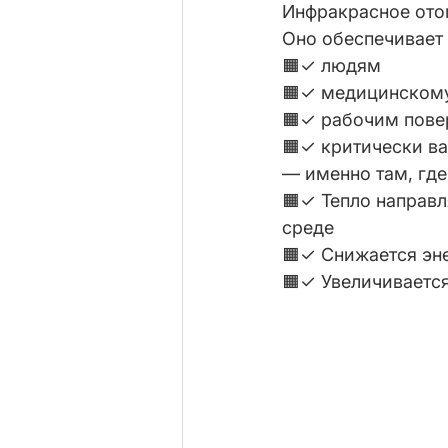
Инфракрасное отоп
Оно обеспечивает
🟧✓ людям
🟧✓ медицинском
🟧✓ рабочим пове
🟧✓ критически в
— именно там, где
🟧✓ Тепло направл
среде
🟧✓ Снижается эн
🟧✓ Увеличивается