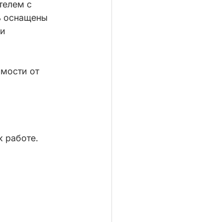
телем с 
ть оснащены 
и 
мости от 
к работе.