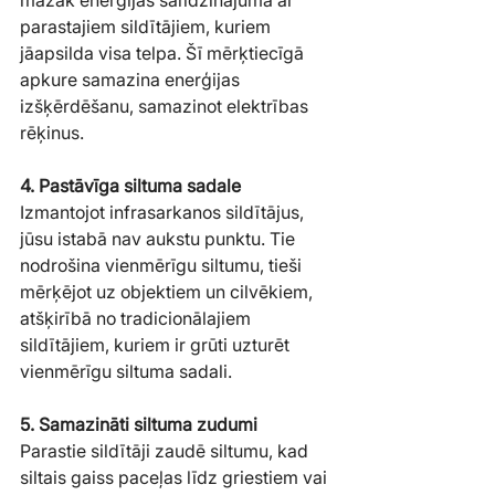
parastajiem sildītājiem, kuriem 
jāapsilda visa telpa. Šī mērķtiecīgā 
apkure samazina enerģijas 
izšķērdēšanu, samazinot elektrības 
rēķinus.
4. Pastāvīga siltuma sadale
Izmantojot infrasarkanos sildītājus, 
jūsu istabā nav aukstu punktu. Tie 
nodrošina vienmērīgu siltumu, tieši 
mērķējot uz objektiem un cilvēkiem, 
atšķirībā no tradicionālajiem 
sildītājiem, kuriem ir grūti uzturēt 
vienmērīgu siltuma sadali.
5. Samazināti siltuma zudumi
Parastie sildītāji zaudē siltumu, kad 
siltais gaiss paceļas līdz griestiem vai 