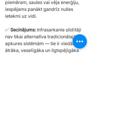
piemēram, saules vai vēja enerģiju, 
iespējams panākt gandrīz nulles 
ietekmi uz vidi.
✅ 
Secinājums:
 Infrasarkanie sildītāji 
nav tikai alternatīva tradicionālajām 
apkures sistēmām — tie ir viedāka, 
ātrāka, veselīgāka un ilgtspējīgāka 
izvēle mūsdienu mājām.
Skatīt visu
Jaunākie ieraksti