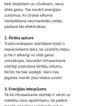
tieši objektiem un cilvēkiem, nevis 
silda gaisu. Tas novērš enerģijas 
zudumus, ko izraisa siltuma 
izkliedēšana neizmantotās vietās, 
padarot tās efektīvākas.
2. Ātrāka apkure
Tradicionālajiem sildītājiem bieži ir 
nepieciešams laiks, lai uzsildītu telpu, 
jo tie ir atkarīgi no siltā gaisa 
cirkulācijas. Savukārt infrasarkanie 
sildītāji nodrošina tūlītēju siltumu, 
tiklīdz tie tiek ieslēgti. Vairs nav 
jāgaida, kamēr jūsu istaba uzsils!
3. Enerģijas ietaupījums
Tā kā infrasarkanie sildītāji ir vērsti uz 
noteiktu zonu apsildīšanu, tie patērē 
mazāk enerģijas salīdzinājumā ar 