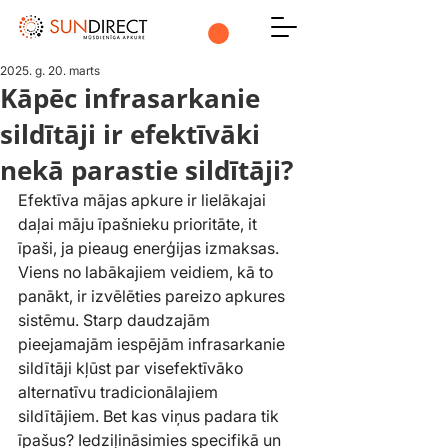
2025. g. 20. marts
Kāpēc infrasarkanie
sildītāji ir efektīvāki
nekā parastie sildītāji?
Efektīva mājas apkure ir lielākajai 
daļai māju īpašnieku prioritāte, it 
īpaši, ja pieaug enerģijas izmaksas. 
Viens no labākajiem veidiem, kā to 
panākt, ir izvēlēties pareizo apkures 
sistēmu. Starp daudzajām 
pieejamajām iespējām infrasarkanie 
sildītāji kļūst par visefektīvāko 
alternatīvu tradicionālajiem 
sildītājiem. Bet kas viņus padara tik 
īpašus? Iedziļināsimies specifikā un 