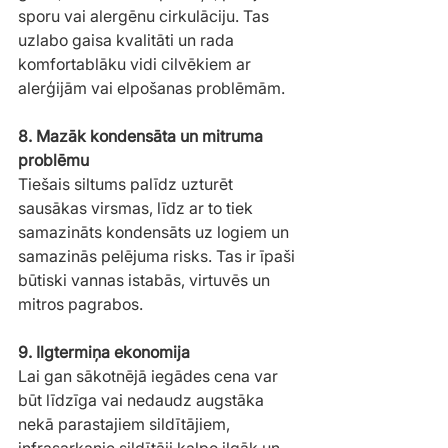
sporu vai alergēnu cirkulāciju. Tas 
uzlabo gaisa kvalitāti un rada 
komfortablāku vidi cilvēkiem ar 
alerģijām vai elpošanas problēmām.
8. Mazāk kondensāta un mitruma 
problēmu
Tiešais siltums palīdz uzturēt 
sausākas virsmas, līdz ar to tiek 
samazināts kondensāts uz logiem un 
samazinās pelējuma risks. Tas ir īpaši 
būtiski vannas istabās, virtuvēs un 
mitros pagrabos.
9. Ilgtermiņa ekonomija
Lai gan sākotnējā iegādes cena var 
būt līdzīga vai nedaudz augstāka 
nekā parastajiem sildītājiem, 
infrasarkanie sildītāji kalpo ilgāk un 