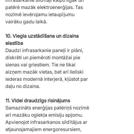
patērē mazāk elektroenerģijas. Tas 
nozīmē ievērojamu ietaupījumu 
vairāku gadu laikā.
10. Viegla uzstādīšana un dizaina 
elastība
Daudzi infrasarkanie paneļi ir plāni, 
diskrēti un piemēroti montāžai pie 
sienas vai griestiem. Tie ne tikai 
aizņem mazāk vietas, bet arī lieliski 
iederas modernā interjerā, kļūstot par 
daļu no dizaina.
11. Videi draudzīgs risinājums
Samazināts enerģijas patēriņš nozīmē 
arī mazāku oglekļa emisiju apjomu. 
Apvienojot infrasarkanos sildītājus ar 
atjaunojamajiem energoresursiem, 