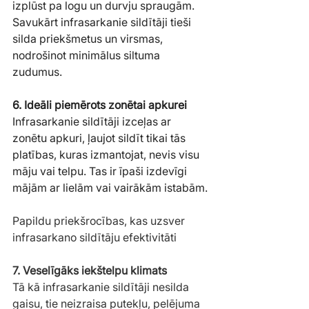
izplūst pa logu un durvju spraugām. 
Savukārt infrasarkanie sildītāji tieši 
silda priekšmetus un virsmas, 
nodrošinot minimālus siltuma 
zudumus.
6. Ideāli piemērots zonētai apkurei
Infrasarkanie sildītāji izceļas ar 
zonētu apkuri, ļaujot sildīt tikai tās 
platības, kuras izmantojat, nevis visu 
māju vai telpu. Tas ir īpaši izdevīgi 
mājām ar lielām vai vairākām istabām.
Papildu priekšrocības, kas uzsver 
infrasarkano sildītāju efektivitāti
7. Veselīgāks iekštelpu klimats
Tā kā infrasarkanie sildītāji nesilda 
gaisu, tie neizraisa putekļu, pelējuma 