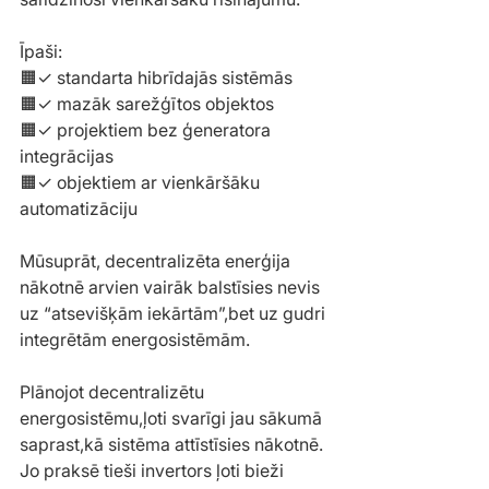
Īpaši:
🟧✓ standarta hibrīdajās sistēmās
🟧✓ mazāk sarežģītos objektos
🟧✓ projektiem bez ģeneratora 
integrācijas
🟧✓ objektiem ar vienkāršāku 
automatizāciju
Mūsuprāt, decentralizēta enerģija 
nākotnē arvien vairāk balstīsies nevis 
uz “atsevišķām iekārtām”,bet uz gudri 
integrētām energosistēmām.
Plānojot decentralizētu 
energosistēmu,ļoti svarīgi jau sākumā 
saprast,kā sistēma attīstīsies nākotnē.
Jo praksē tieši invertors ļoti bieži 