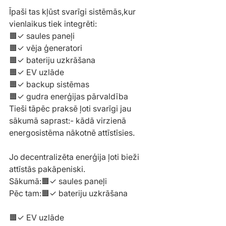
Īpaši tas kļūst svarīgi sistēmās,kur 
vienlaikus tiek integrēti:
🟧✓ saules paneļi
🟧✓ vēja ģeneratori
🟧✓ bateriju uzkrāšana
🟧✓ EV uzlāde
🟧✓ backup sistēmas
🟧✓ gudra enerģijas pārvaldība
Tieši tāpēc praksē ļoti svarīgi jau 
sākumā saprast:- kādā virzienā 
energosistēma nākotnē attīstīsies.
Jo decentralizēta enerģija ļoti bieži 
attīstās pakāpeniski.
Sākumā:🟧✓ saules paneļi
Pēc tam:🟧✓ bateriju uzkrāšana
🟧✓ EV uzlāde