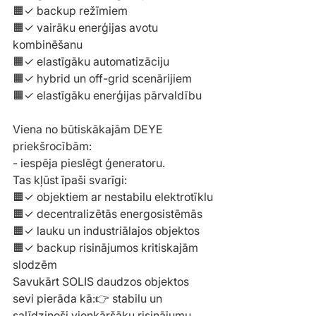
🟧✓ backup režīmiem
🟧✓ vairāku enerģijas avotu 
kombinēšanu
🟧✓ elastīgāku automatizāciju
🟧✓ hybrid un off-grid scenārijiem
🟧✓ elastīgāku enerģijas pārvaldību
Viena no būtiskākajām DEYE 
priekšrocībām:
- iespēja pieslēgt ģeneratoru.
Tas kļūst īpaši svarīgi:
🟧✓ objektiem ar nestabilu elektrotīklu
🟧✓ decentralizētās energosistēmās
🟧✓ lauku un industriālajos objektos
🟧✓ backup risinājumos kritiskajām 
slodzēm
Savukārt SOLIS daudzos objektos 
sevi pierāda kā:👉 stabilu un 
salīdzinoši vienkāršāku risinājumu.