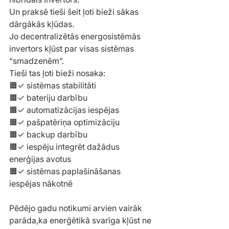
Un praksē tieši šeit ļoti bieži sākas 
dārgākās kļūdas.
Jo decentralizētās energosistēmās 
invertors kļūst par visas sistēmas 
“smadzenēm”.
Tieši tas ļoti bieži nosaka:
🟧✓ sistēmas stabilitāti
🟧✓ bateriju darbību
🟧✓ automatizācijas iespējas
🟧✓ pašpatēriņa optimizāciju
🟧✓ backup darbību
🟧✓ iespēju integrēt dažādus 
enerģijas avotus
🟧✓ sistēmas paplašināšanas 
iespējas nākotnē
Pēdējo gadu notikumi arvien vairāk 
parāda,ka enerģētikā svarīga kļūst ne 