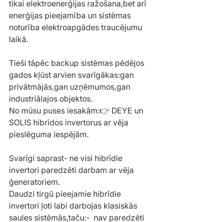
tikai elektroenerģijas ražošana,bet arī 
enerģijas pieejamība un sistēmas 
noturība elektroapgādes traucējumu 
laikā.
Tieši tāpēc backup sistēmas pēdējos 
gados kļūst arvien svarīgākas:gan 
privātmājās,gan uzņēmumos,gan 
industriālajos objektos.
No mūsu puses iesakām:👉 DEYE un 
SOLIS hibrīdos invertorus ar vēja 
pieslēguma iespējām.
Svarīgi saprast- ne visi hibrīdie 
invertori paredzēti darbam ar vēja 
ģeneratoriem.
Daudzi tirgū pieejamie hibrīdie 
invertori ļoti labi darbojas klasiskās 
saules sistēmās,taču:-  nav paredzēti 