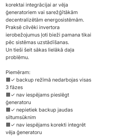
korektai integrācijai ar vēja 
ģeneratoriem vai sarežģītākām 
decentralizētām energosistēmām.
Praksē cilvēki invertora 
ierobežojumus ļoti bieži pamana tikai 
pēc sistēmas uzstādīšanas.
Un tieši šeit sākas lielākā daļa 
problēmu.
Piemēram:
🟧✓ backup režīmā nedarbojas visas 
3 fāzes
🟧✓ nav iespējams pieslēgt 
ģeneratoru
🟧✓ nepietiek backup jaudas 
siltumsūknim
🟧✓ nav iespējams korekti integrēt 
vēja ģeneratoru