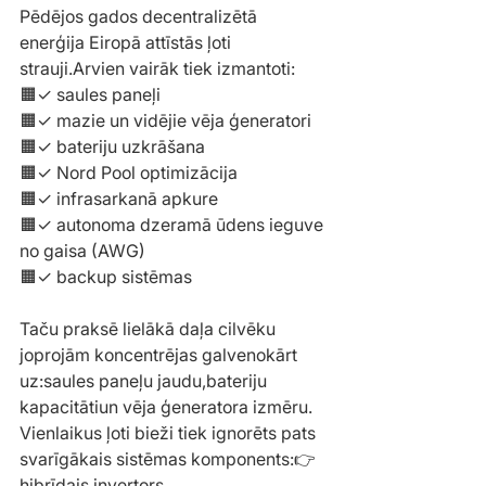
Pēdējos gados decentralizētā 
enerģija Eiropā attīstās ļoti 
strauji.Arvien vairāk tiek izmantoti:
🟧✓ saules paneļi
🟧✓ mazie un vidējie vēja ģeneratori
🟧✓ bateriju uzkrāšana
🟧✓ Nord Pool optimizācija
🟧✓ infrasarkanā apkure
🟧✓ autonoma dzeramā ūdens ieguve 
no gaisa (AWG)
🟧✓ backup sistēmas
Taču praksē lielākā daļa cilvēku 
joprojām koncentrējas galvenokārt 
uz:saules paneļu jaudu,bateriju 
kapacitātiun vēja ģeneratora izmēru.
Vienlaikus ļoti bieži tiek ignorēts pats 
svarīgākais sistēmas komponents:👉 
hibrīdais invertors.