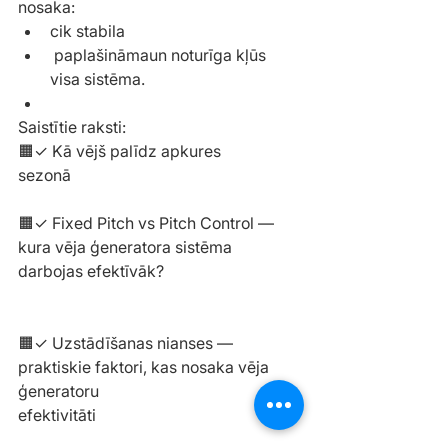
nosaka:
cik stabila
 paplašināmaun noturīga kļūs 
visa sistēma.
Saistītie raksti:
🟧✓ Kā vējš palīdz apkures 
sezonā
https://
www.sundirect.lv/post/
ka-vejs-palidz-apkures-sezona
🟧✓ Fixed Pitch vs Pitch Control — 
kura vēja ģeneratora sistēma 
darbojas efektīvāk?
https://www.sundirect.lv/post/fixed-
pitch-vs-pitch-control
🟧✓ Uzstādīšanas nianses — 
praktiskie faktori, kas nosaka vēja 
ģeneratoru 
efektivitāti
https://
www.sundirect.lv/po
st/installation-nuances-practical-