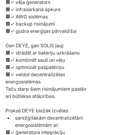
🟧✓ vēja ģenerators
🟧✓ infrasarkanā apkure
🟧✓ AWG sistēmas
🟧✓ backup risinājumi
🟧✓ gudra enerģijas pārvaldība
Gan DEYE, gan SOLIS ļauj:
🟧✓ strādāt ar bateriju uzkrāšanu
🟧✓ kombinēt sauli un vēju
🟧✓ optimizēt pašpatēriņu
🟧✓ veidot decentralizētas 
energosistēmas
Taču starp šiem risinājumiem pastāv 
arī būtiskas atšķirības.
Praksē DEYE biežāk izvēlas: 
sarežģītākām decentralizētām 
energosistēmām ar:
🟧✓ ģeneratora integrāciju