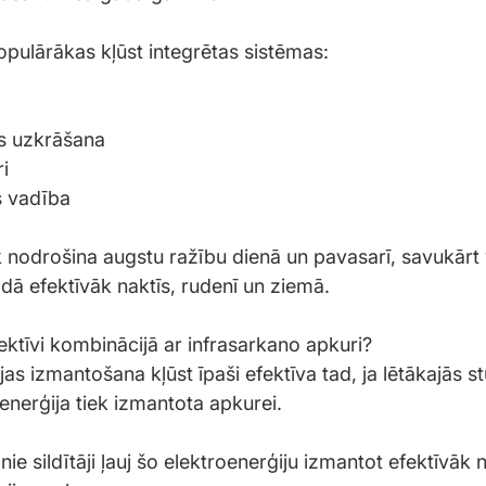
opulārākas kļūst integrētas sistēmas:
as uzkrāšana
ri
s vadība
k nodrošina augstu ražību dienā un pavasarī, savukārt 
ādā efektīvāk naktīs, rudenī un ziemā.
fektīvi kombinācijā ar infrasarkano apkuri?
as izmantošana kļūst īpaši efektīva tad, ja lētākajās s
enerģija tiek izmantota apkurei.
nie sildītāji ļauj šo elektroenerģiju izmantot efektīvāk 