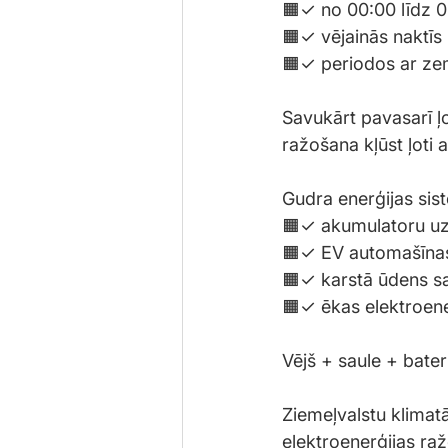
🟧✓ no 00:00 līdz 
🟧✓ vējainās naktīs
🟧✓ periodos ar ze
Savukārt pavasarī ļo
ražošana kļūst ļoti 
Gudra enerģijas sis
🟧✓ akumulatoru uz
🟧✓ EV automašīnas
🟧✓ karstā ūdens s
🟧✓ ēkas elektroene
Vējš + saule + bater
Ziemeļvalstu klimatā
elektroenerģijas ra