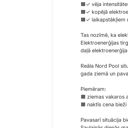
🟧✓ vēja intensitāte
🟧✓ kopējā elektroe
🟧✓ laikapstākļiem
Tas nozīmē, ka elekt
Elektroenerģijas ti
daļā elektroenerģija
Reāla Nord Pool situ
gada ziemā un pavasa
Piemēram:
🟧 ziemas vakaros 
🟧 naktīs cena biež
Pavasarī situācija bie
Saulainās dienās mar