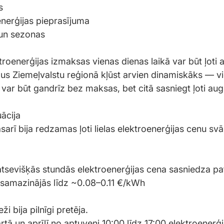
s
nerģijas pieprasījuma
 un sezonas
roenerģijas izmaksas vienas dienas laikā var būt ļoti a
rgus Ziemeļvalstu reģionā kļūst arvien dinamiskāks — v
 var būt gandrīz bez maksas, bet citā sasniegt ļoti au
ācija
rī bija redzamas ļoti lielas elektroenerģijas cenu svā
atsevišķās stundās elektroenerģijas cena sasniedza p
i samazinājās līdz ~0.08–0.11 €/kWh
ži bija pilnīgi pretēja.
tā un aprīlī no aptuveni 10:00 līdz 17:00 elektroenerģi