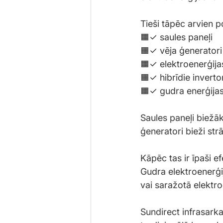
Tieši tāpēc arvien p
🟧✓ saules paneļi
🟧✓ vēja ģeneratori
🟧✓ elektroenerģij
🟧✓ hibrīdie inverto
🟧✓ gudra enerģija
Saules paneļi biežā
ģeneratori bieži str
Kāpēc tas ir īpaši e
Gudra elektroenerģij
vai saražotā elektro
Sundirect infrasarka