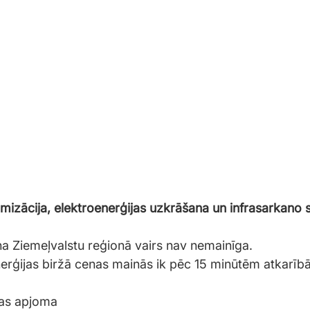
mizācija, elektroenerģijas uzkrāšana un infrasarkano s
na Ziemeļvalstu reģionā vairs nav nemainīga.
erģijas biržā cenas mainās ik pēc 15 minūtēm atkarībā
as apjoma