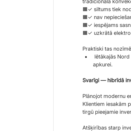
tradicionālā konvek
🟧✓ siltums tiek no
🟧✓ nav nepiecieša
🟧✓ iespējams sasn
🟧✓ uzkrātā elektro
Praktiski tas nozīmē
 lētākajās Nord Pool stundās uzkrātā elektroenerģija vēlāk tiek izmantota efektīvai 
apkurei.
Svarīgi — hibrīdā in
Plānojot modernu ene
Klientiem iesakām pi
tirgū pieejamie inve
Atšķirības starp inv