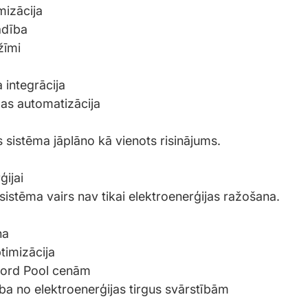
mizācija
adība
žīmi
 integrācija
as automatizācija
s sistēma jāplāno kā vienots risinājums.
ģijai
sistēma vairs nav tikai elektroenerģijas ražošana.
na
timizācija
Nord Pool cenām
ība no elektroenerģijas tirgus svārstībām