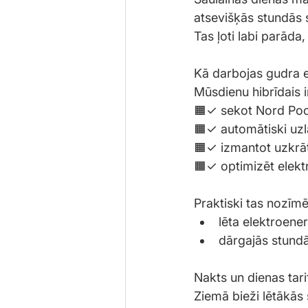
atsevišķās stundās 
Tas ļoti labi parāda
Kā darbojas gudra e
Mūsdienu hibrīdais i
🟧✓ sekot Nord Po
🟧✓ automātiski uzl
🟧✓ izmantot uzkrāt
🟧✓ optimizēt elekt
Praktiski tas nozīmē
lēta elektroener
dārgajās stundā
Nakts un dienas tar
Ziemā bieži lētākās 