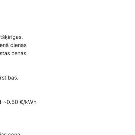
tšķirīgas.
ienā dienas 
gstas cenas.
rstības.
at ~0.50 €/kWh
jas cena 