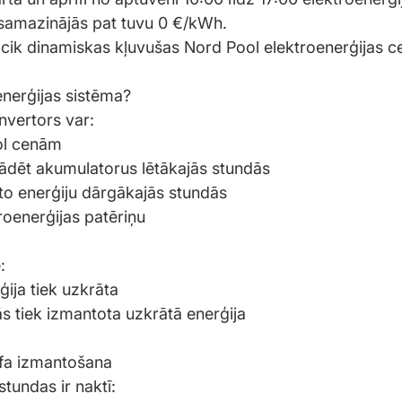
samazinājās pat tuvu 0 €/kWh.
, cik dinamiskas kļuvušas Nord Pool elektroenerģijas c
nerģijas sistēma?
nvertors var:
ol cenām
ādēt akumulatorus lētākajās stundās
o enerģiju dārgākajās stundās
roenerģijas patēriņu
:
ģija tiek uzkrāta
s tiek izmantota uzkrātā enerģija
ifa izmantošana
stundas ir naktī: