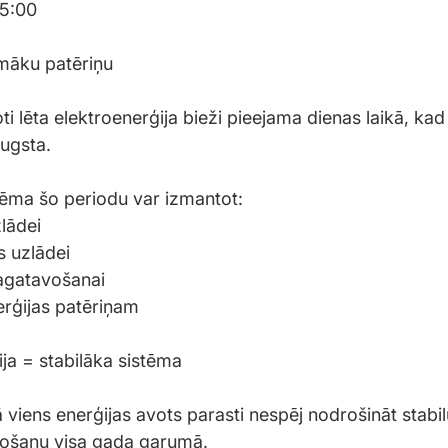
05:00
māku patēriņu
ti lēta elektroenerģija bieži pieejama dienas laikā, kad
augsta.
tēma šo periodu var izmantot:
lādei
 uzlādei
agatavošanai
rģijas patēriņam
ija = stabilāka sistēma
 viens enerģijas avots parasti nespēj nodrošināt stabil
žošanu visa gada garumā.