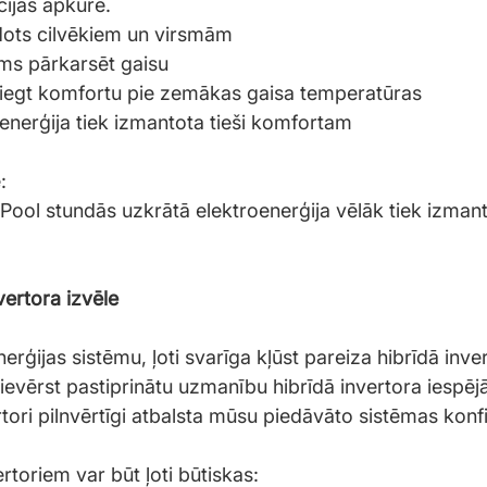
cijas apkure.
dots cilvēkiem un virsmām
ms pārkarsēt gaisu
iegt komfortu pie zemākas gaisa temperatūras
enerģija tiek izmantota tieši komfortam
:
vertora izvēle
rģijas sistēmu, ļoti svarīga kļūst pareiza hibrīdā inver
evērst pastiprinātu uzmanību hibrīdā invertora iespējām
rtori pilnvērtīgi atbalsta mūsu piedāvāto sistēmas konfi
ertoriem var būt ļoti būtiskas: