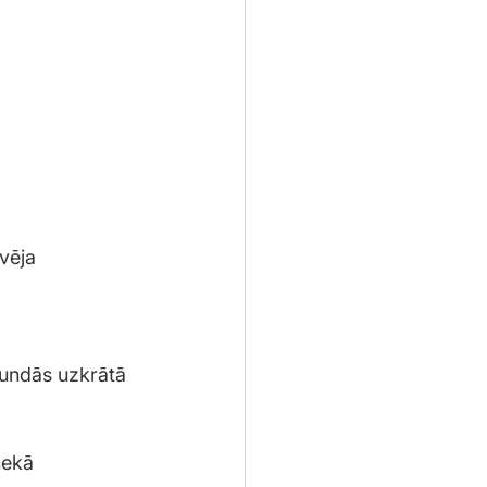
vēja 
tundās uzkrātā 
nekā 