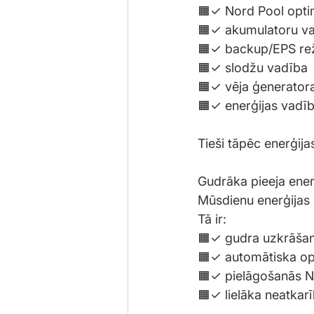
🟧✓ Nord Pool opti
🟧✓ akumulatoru v
🟧✓ backup/EPS re
🟧✓ slodžu vadība
🟧✓ vēja ģeneratora
🟧✓ enerģijas vadīb
Tieši tāpēc enerģija
Gudrāka pieeja ener
Mūsdienu enerģijas 
Tā ir:
🟧✓ gudra uzkrāša
🟧✓ automātiska op
🟧✓ pielāgošanās 
🟧✓ lielāka neatkar