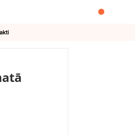
akti
matā