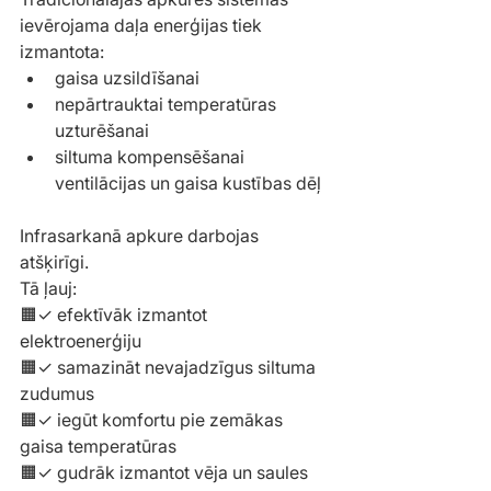
ievērojama daļa enerģijas tiek 
izmantota:
gaisa uzsildīšanai
nepārtrauktai temperatūras 
uzturēšanai
siltuma kompensēšanai 
ventilācijas un gaisa kustības dēļ
Infrasarkanā apkure darbojas 
atšķirīgi.
Tā ļauj:
🟧✓ efektīvāk izmantot 
elektroenerģiju
🟧✓ samazināt nevajadzīgus siltuma 
zudumus
🟧✓ iegūt komfortu pie zemākas 
gaisa temperatūras
🟧✓ gudrāk izmantot vēja un saules 