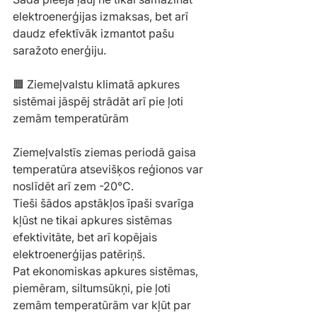
elektroenerģijas izmaksas, bet arī 
daudz efektīvāk izmantot pašu 
saražoto enerģiju.
🟧 Ziemeļvalstu klimatā apkures 
sistēmai jāspēj strādāt arī pie ļoti 
zemām temperatūrām
Ziemeļvalstīs ziemas periodā gaisa 
temperatūra atsevišķos reģionos var 
noslīdēt arī zem -20°C.
Tieši šādos apstākļos īpaši svarīga 
kļūst ne tikai apkures sistēmas 
efektivitāte, bet arī kopējais 
elektroenerģijas patēriņš.
Pat ekonomiskas apkures sistēmas, 
piemēram, siltumsūkņi, pie ļoti 
zemām temperatūrām var kļūt par 