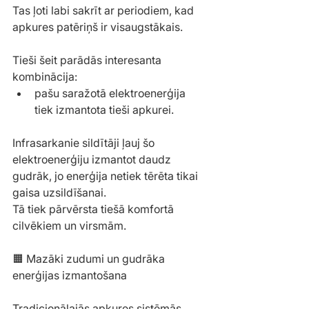
Tas ļoti labi sakrīt ar periodiem, kad 
apkures patēriņš ir visaugstākais.
Tieši šeit parādās interesanta 
kombinācija:
pašu saražotā elektroenerģija 
tiek izmantota tieši apkurei.
Infrasarkanie sildītāji ļauj šo 
elektroenerģiju izmantot daudz 
gudrāk, jo enerģija netiek tērēta tikai 
gaisa uzsildīšanai.
Tā tiek pārvērsta tiešā komfortā 
cilvēkiem un virsmām.
🟧 Mazāki zudumi un gudrāka 
enerģijas izmantošana
Tradicionālajās apkures sistēmās 