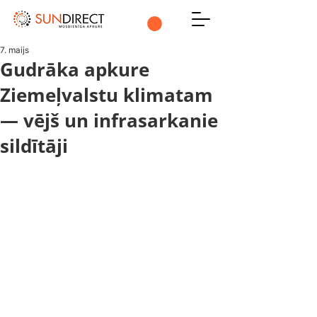
7. maijs
Gudrāka apkure
Ziemeļvalstu klimatam
— vējš un infrasarkanie
sildītāji