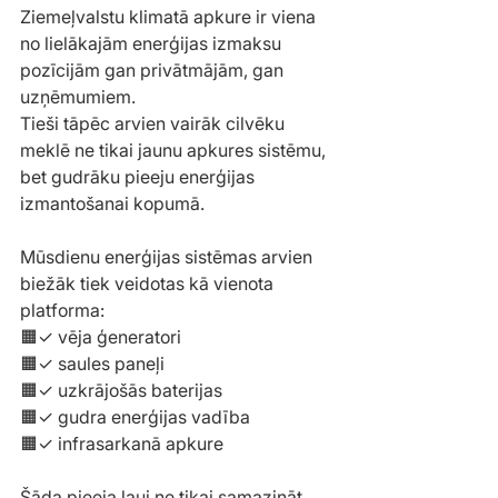
Ziemeļvalstu klimatā apkure ir viena 
no lielākajām enerģijas izmaksu 
pozīcijām gan privātmājām, gan 
uzņēmumiem.
Tieši tāpēc arvien vairāk cilvēku 
meklē ne tikai jaunu apkures sistēmu, 
bet gudrāku pieeju enerģijas 
izmantošanai kopumā.
Mūsdienu enerģijas sistēmas arvien 
biežāk tiek veidotas kā vienota 
platforma:
🟧✓ vēja ģeneratori
🟧✓ saules paneļi
🟧✓ uzkrājošās baterijas
🟧✓ gudra enerģijas vadība
🟧✓ infrasarkanā apkure
Šāda pieeja ļauj ne tikai samazināt 