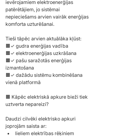
ievērojamiem elektroenerģijas 
patērētājiem, jo sistēmai 
nepieciešams arvien vairāk enerģijas 
komforta uzturēšanai.
Tieši tāpēc arvien aktuālāka kļūst:
🟧✓ gudra enerģijas vadība
🟧✓ elektroenerģijas uzkrāšana
🟧✓ pašu saražotās enerģijas 
izmantošana
🟧✓ dažādu sistēmu kombinēšana 
vienā platformā
🟧 Kāpēc elektriskā apkure bieži tiek 
uztverta nepareizi?
Daudzi cilvēki elektrisko apkuri 
joprojām saista ar:
lieliem elektrības rēķiniem